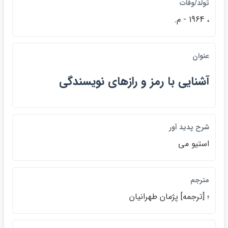
تولد/وفات
، 1964 - م.
عنوان
آشنايي با رمز و رازهاي نويسندگي
شرح پديد آور
استيو مي
مترجم
؛ [ترجمه] پژمان طهرانيان