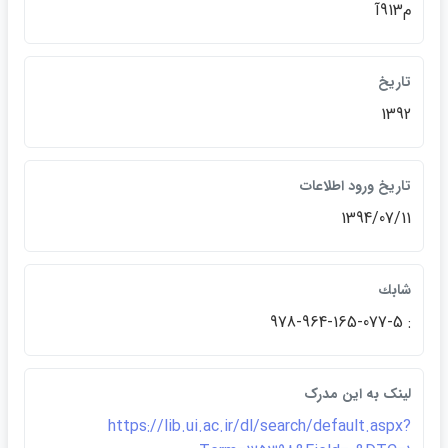
م913آ
تاريخ
1392
تاريخ ورود اطلاعات
1394/07/11
شابك
: 978-964-165-077-5
لينک به اين مدرک
https://lib.ui.ac.ir/dl/search/default.aspx?