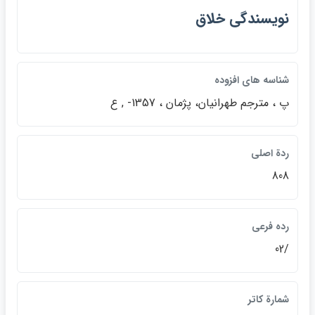
نويسندگي خلاق
شناسه هاي افزوده
پ ، مترجم طهرانيان، پژمان ، 1357- , ع
ردة اصلي
808
رده فرعي
/02
شمارة كاتر