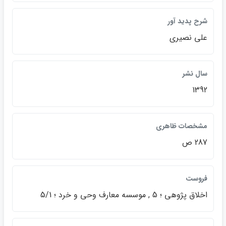
شرح پديد آور
علي نصيري
سال نشر
1392
مشخصات ظاهري
287 ص
فروست
اخلاق پژوهي ؛ 5 , موسسه معارف وحي و خرد ؛ 5/1