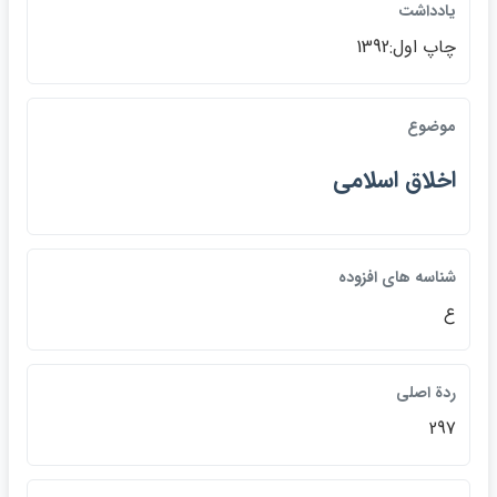
يادداشت
چاپ اول:1392
موضوع
اخلاق اسلامي
شناسه هاي افزوده
ع
ردة اصلي
297