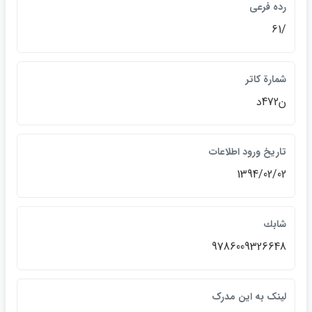
رده فرعي
/61
شمارة كاتر
ن472د
تاريخ ورود اطلاعات
1394/02/02
شابك
9786009326648
لينک به اين مدرک