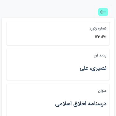
شماره ركورد
123145
پديد آور
نصيري، علي
عنوان
درسنامه اخلاق اسلامي