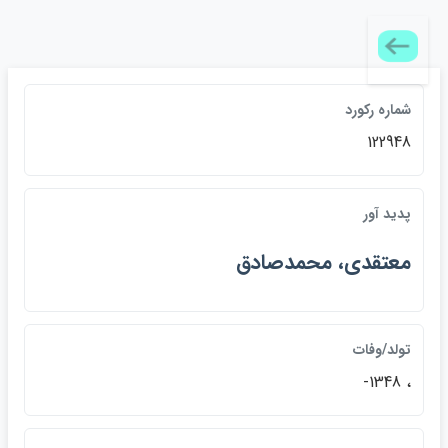
شماره ركورد
122948
پديد آور
م‍ع‍ت‍ق‍دي‌، م‍ح‍م‍دص‍ادق‌
تولد/وفات
، 1348-