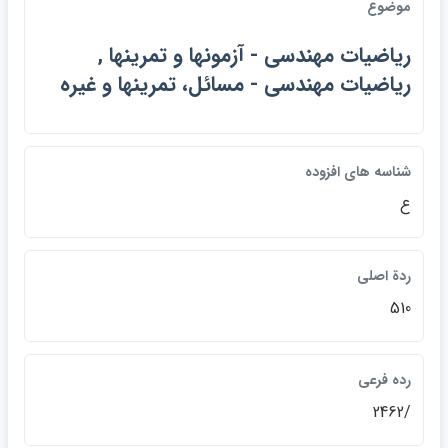
موضوع
رياضيات مهندسي - آزمونها و تمرينها ,
رياضيات مهندسي - مسائل، تمرينها و غيره
شناسه هاي افزوده
ع
ردة اصلي
510
رده فرعي
/2462