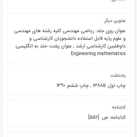
عناوين ديگر
عنوان روي جلد: رياضي مهندسي كليه رشته هاي مهندسي
و علوم پايه قابل استفاده دانشجويان كارشناسي و
داوطلبين كارشناسي ارشد , عنوان پشت جلد به انگليسي:
Engineering mathematics
يادداشت
چاپ اول: 13885 , چاپ ششم: 1390
كتابنامه
كتابنامه: ص. [552]