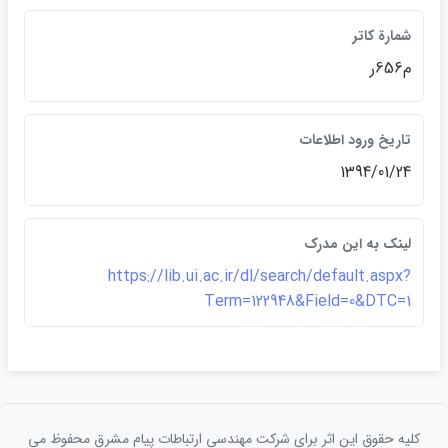
شمارة كاتر
م656ر
تاريخ ورود اطلاعات
1394/01/24
لينک به اين مدرک
https://lib.ui.ac.ir/dl/search/default.aspx?
Term=122948&Field=0&DTC=1
کلیه حقوق این اثر برای شرکت مهندسی ارتباطات پيام مشرق محفوظ می