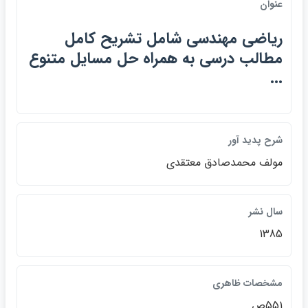
عنوان
رياضي مهندسي شامل تشريح كامل
مطالب درسي به همراه حل مسايل متنوع
...
شرح پديد آور
مولف محمدصادق معتقدي
سال نشر
1385
مشخصات ظاهري
551ص.