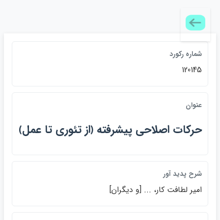
شماره ركورد
120145
عنوان
حركات اصلاحي پيشرفته ﴿از تئوري تا عمل﴾
شرح پديد آور
امير لطافت كار، ... [و ديگران]