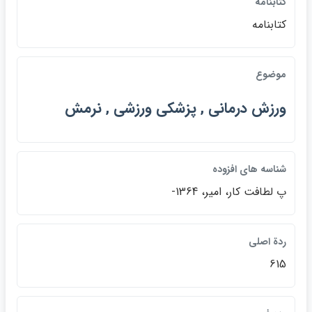
كتابنامه
كتابنامه
موضوع
ورزش درماني , پزشكي ورزشي , نرمش
شناسه هاي افزوده
پ لطافت كار، امير، 1364-
ردة اصلي
615