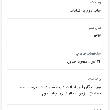
ويرايش
چاپ دوم با اضافات
سال نشر
1392
مشخصات ظاهري
424ص.: مصور، جدول
يادداشت
نويسندگان امير لطافت كار، حسن دانشمندي، مليحه
حدادنژاد، زهرا عبدالوهابي , چاپ دوم