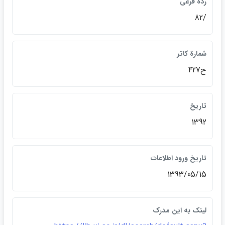
رده فرعي
/82
شمارة كاتر
ح427
تاريخ
1392
تاريخ ورود اطلاعات
1393/05/15
لينک به اين مدرک