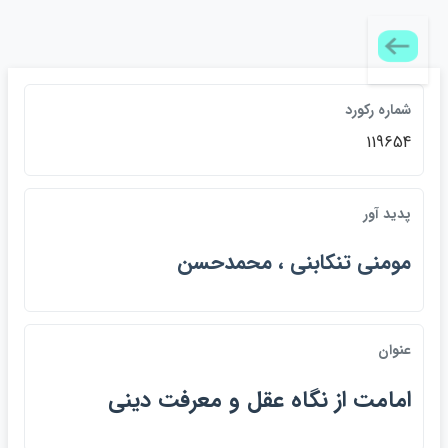
شماره ركورد
119654
پديد آور
مومني تنكابني ، محمدحسن
عنوان
امامت از نگاه عقل و معرفت ديني