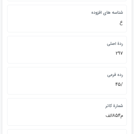
شناسه هاي افزوده
ع
ردة اصلي
297
رده فرعي
/45
شمارة كاتر
م854الف