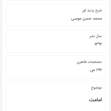
شرح پديد آور
محمد حسن مومني
سال نشر
1392
مشخصات ظاهري
292 ص.
موضوع
امامت