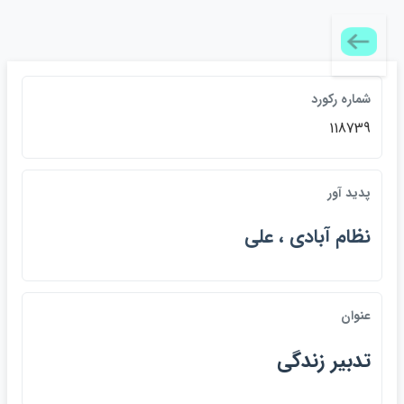
شماره ركورد
118739
پديد آور
نظام آبادي ، علي
عنوان
تدبير زندگي