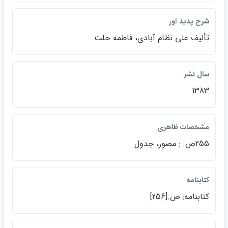
شرح پديد آور
تأليف علي نظام آبادي، فاطمه حلت
سال نشر
1383
مشخصات ظاهري
255ص. : مصور، جدول
كتابنامه
كتابنامه: ص.[256]