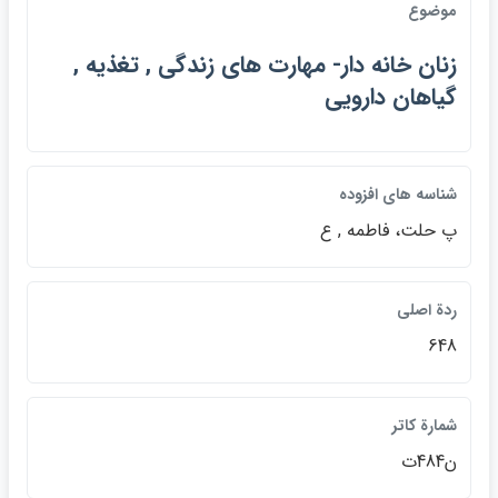
موضوع
زنان خانه دار- مهارت هاي زندگي , تغذيه ,
گياهان دارويي
شناسه هاي افزوده
پ حلت، فاطمه , ع
ردة اصلي
648
شمارة كاتر
ن484ت