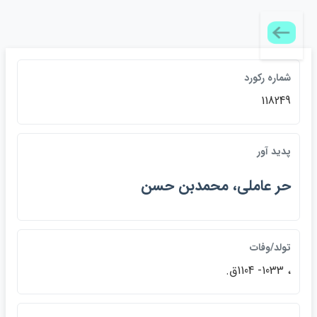
شماره ركورد
118249
پديد آور
حر عاملي، محمدبن حسن
تولد/وفات
، 1033- 1104ق.