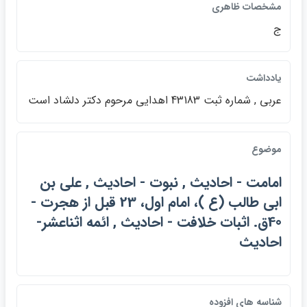
مشخصات ظاهري
ج
يادداشت
عربي , شماره ثبت 43183 اهدايي مرحوم دكتر دلشاد است
موضوع
امامت - احاديث , نبوت - احاديث , علي بن
ابي طالب (ع )، امام اول، 23 قبل از هجرت -
40ق. اثبات خلافت - احاديث , ائمه اثناعشر-
احاديث
شناسه هاي افزوده