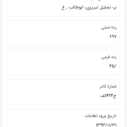
پ تجليل تبريزي، ابوطالب , ع
ردة اصلي
297
رده فرعي
/45
شمارة كاتر
ح424الف
تاريخ ورود اطلاعات
1393/01/31