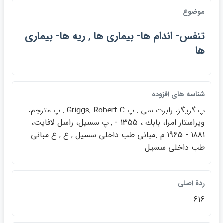
موضوع
تنفس- اندام ها- بيماري ها , ريه ها- بيماري
ها
شناسه هاي افزوده
پ گريگز، رابرت سي , پ Griggs, Robert C , پ مترجم،
ويراستار امرا، بابك ، 1355 - , پ سسيل، راسل لافايت،
1881 - 1965 م .مباني طب داخلي سسيل , ع , ع مباني
طب داخلي سسيل
ردة اصلي
616