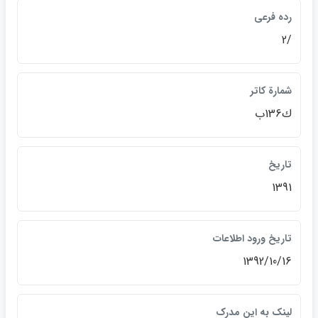
رده فرعي
/2
شمارة كاتر
ك136ب
تاريخ
1391
تاريخ ورود اطلاعات
1392/10/16
لينک به اين مدرک