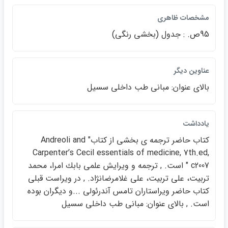
مشخصات ظاهري
95ص. : جدول (بخشي رنگي)
عناوين ديگر
بالاي عنوان: مباني طب داخلي سسيل
يادداشت
كتاب حاضر ترجمه ي بخشي از كتاب" Andreoli and
Carpenterʹs Cecil essentials of medicine, 7th.ed,
c2007 " است. , ترجمه و ويرايش علمي بابك امرا، محمد
تربيت، علي تربيت، علي غلامرضانژاد. , در ويراست قبلي
كتاب حاضر ويراستاران تامس آندرئولي ...و ديگران بوده
است. , بالاي عنوان: مباني طب داخلي سسيل