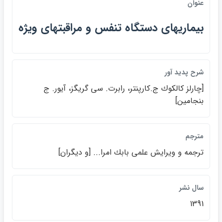
عنوان
بيماريهاي دستگاه تنفس و مراقبتهاي ويژه
شرح پديد آور
[چارلز كالكوك ج.كارپنتر، رابرت. سي گريگز، آيور. ج
بنجامين]
مترجم
ترجمه و ويرايش علمي بابك امرا... [و ديگران]
سال نشر
1391