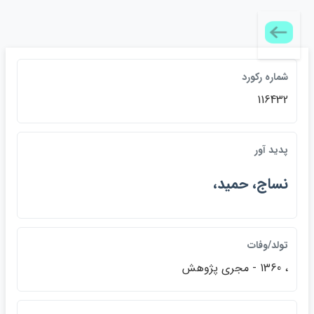
شماره ركورد
116432
پديد آور
نساج، حميد،
تولد/وفات
، 1360 - مجري پژوهش