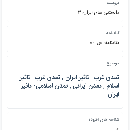
فروست
دانستني هاي ايران؛ 3
كتابنامه
كتابنامه: ص. 80
موضوع
تمدن غرب- تاثير ايران , تمدن غرب- تاثير
اسلام , تمدن ايراني , تمدن اسلامي- تاثير
ايران
شناسه هاي افزوده
ع