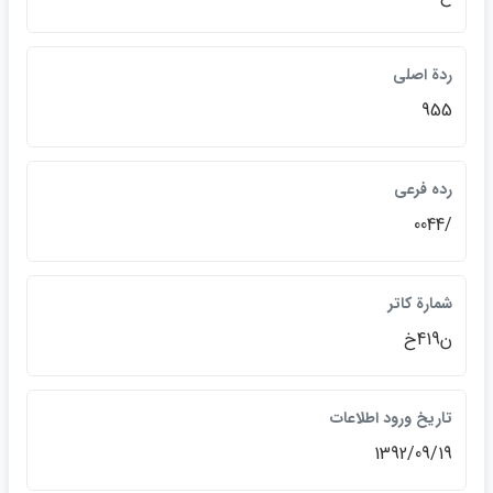
ردة اصلي
955
رده فرعي
/0044
شمارة كاتر
ن419خ
تاريخ ورود اطلاعات
1392/09/19