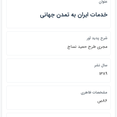
عنوان
خدمات ايران به تمدن جهاني
شرح پديد آور
مجري طرح حميد نساج
سال نشر
1389
مشخصات ظاهري
86ص