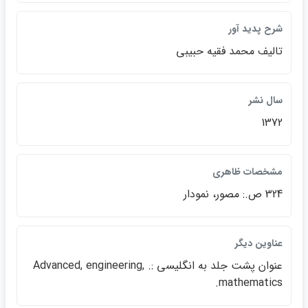
شرح پديد آور
تاليف محمد فقيه حبيبي
سال نشر
1372
مشخصات ظاهري
324 ص.: مصور، نمودار
عناوين ديگر
عنوان پشت جلد به انگليسي :. Advanced, engineering,
mathematics.