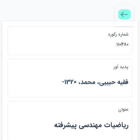
شماره ركورد
110480
پديد آور
فقيه حبيبي، محمد، 1320-
عنوان
رياضيات مهندسي پيشرفته