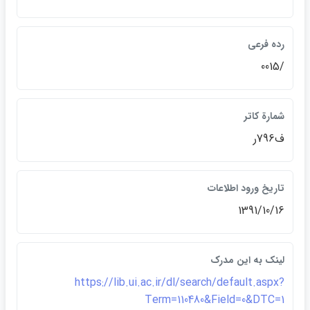
رده فرعي
/0015
شمارة كاتر
ف796ر
تاريخ ورود اطلاعات
1391/10/16
لينک به اين مدرک
https://lib.ui.ac.ir/dl/search/default.aspx?
Term=110480&Field=0&DTC=1