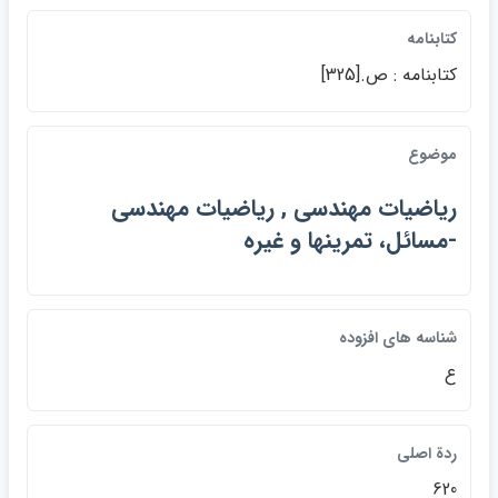
كتابنامه
كتابنامه : ص.[325]
موضوع
رياضيات مهندسي , رياضيات مهندسي
-مسائل، تمرينها و غيره
شناسه هاي افزوده
ع
ردة اصلي
620