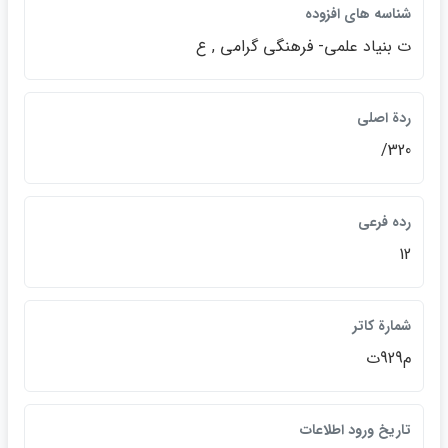
شناسه هاي افزوده
ت بنياد علمي- فرهنگي گرامي , ع
ردة اصلي
320/
رده فرعي
12
شمارة كاتر
تاريخ ورود اطلاعات