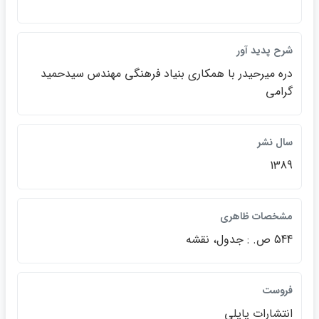
شرح پديد آور
دره ميرحيدر با همكاري بنياد فرهنگي مهندس سيدحميد
گرامي
سال نشر
1389
مشخصات ظاهري
544 ص. : جدول، نقشه
فروست
انتشارات پاپلي