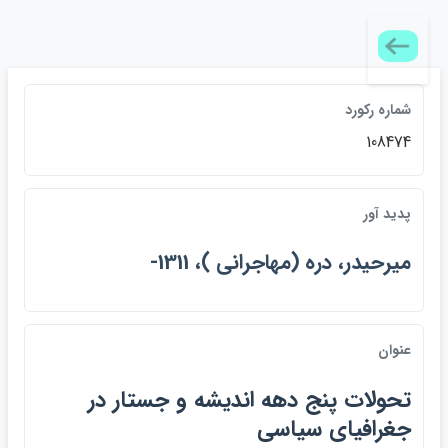
شماره ركورد
108474
پديد آور
ميرحيدر، دره (مهاجراني )، 1311-
عنوان
تحولات پنج دهه انديشه و جستار در
جغرافياي سياسي