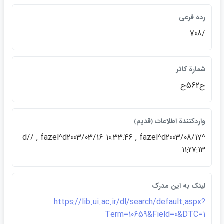
رده فرعي
/708
شمارة كاتر
ح562ح
واردكنندة اطلاعات ﴿قديم﴾
^d// , fazel^d2003/03/16 10:33:46 , fazel^d2003/08/17
11:27:13
لينک به اين مدرک
https://lib.ui.ac.ir/dl/search/default.aspx?
Term=10659&Field=0&DTC=1