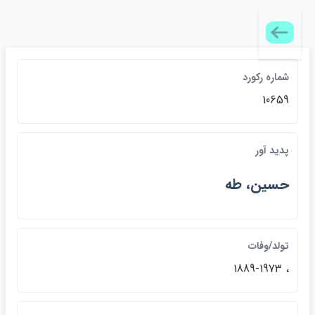
شماره ركورد
10659
پديد آور
حسين، طه
تولد/وفات
، 1889-1973