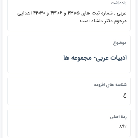
يادداشت
عربي , شماره ثبت هاي 43105 و 43106 و 44030 اهدايي
مرحوم دكتر دلشاد است
موضوع
ادبيات عربي- مجموعه ها
شناسه هاي افزوده
ع
ردة اصلي
892