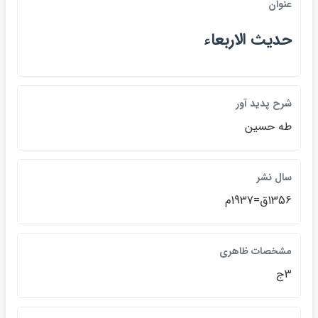
عنوان
حديث الاربعاء
شرح پديد آور
طه حسين
سال نشر
1356ق=1937م
مشخصات ظاهري
3ج