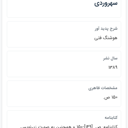
سهروردي
شرح پديد آور
هوشنگ فتي
سال نشر
1389
مشخصات ظاهري
150 ص.
كتابنامه
كتابنامه: ص. [149]-150 و همچنين به صورت زيرنويس