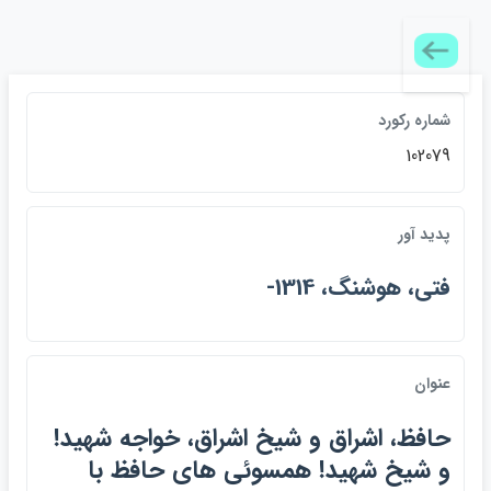
شماره ركورد
102079
پديد آور
فتي، هوشنگ، 1314-
عنوان
حافظ، اشراق و شيخ اشراق، خواجه شهيد!
و شيخ شهيد! همسوئي هاي حافظ با