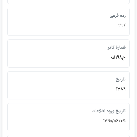
رده فرعي
/32
شمارة كاتر
ح198ف
تاريخ
1389
تاريخ ورود اطلاعات
1390/06/05