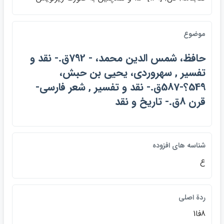
موضوع
حافظ، شمس الدين محمد، - 792ق.- نقد و
تفسير , سهروردي، يحيي بن حبش،
549؟-587ق.- نقد و تفسير , شعر فارسي-
قرن 8ق.- تاريخ و نقد
شناسه هاي افزوده
ع
ردة اصلي
8فا1