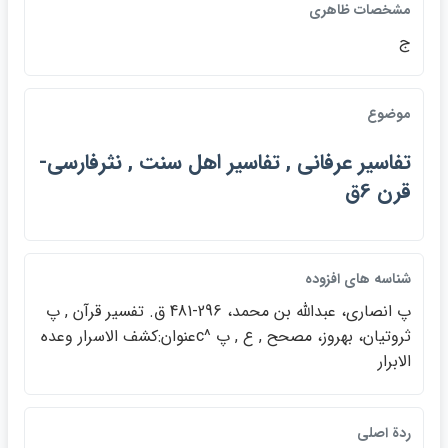
مشخصات ظاهري
ج
موضوع
تفاسير عرفاني , تفاسير اهل سنت , نثرفارسي-
قرن 6ق
شناسه هاي افزوده
پ انصاري، عبدالله بن محمد، 296-481 ق. تفسير قرآن , پ
ثروتيان، بهروز، مصحح , ع , پ ^cعنوان:كشف الاسرار وعده
الابرار
ردة اصلي