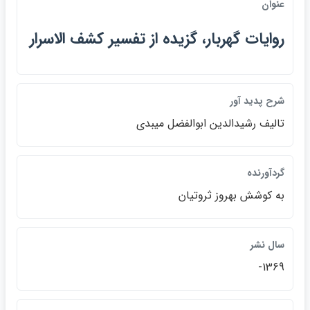
عنوان
روايات گهربار، گزيده از تفسير كشف الاسرار
شرح پديد آور
تاليف رشيدالدين ابوالفضل ميبدي
گردآورنده
به كوشش بهروز ثروتيان
سال نشر
1369-