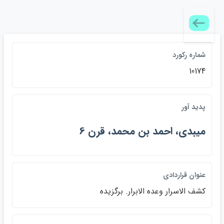
شماره ركورد
10174
پديد آور
ميبدي، احمد بن محمد، قرن 6
عنوان قراردادي
كشف الاسرار وعده الابرار. برگزيده