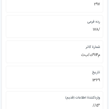
297
رده فرعي
/178
شمارة كاتر
م914ك/ب‌ث
تاريخ
1369
واردكنندة اطلاعات ﴿قديم﴾
^d//