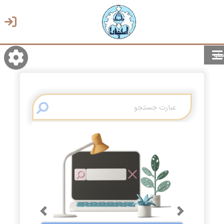
منو
روشن/تاریک
انتخاب زبان
انتخاب پوسته
Previous
Next