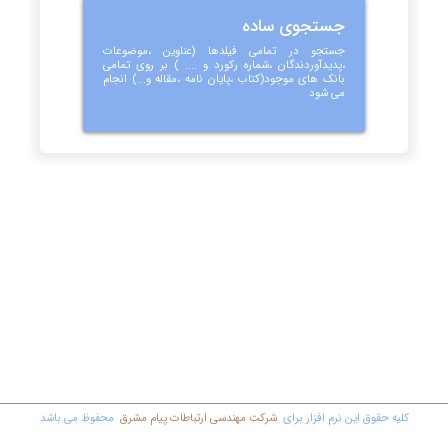
جستجوی ساده
جستجو در تمامی فیلدها (عناوین ،موضوعات
،پدیدآوردندگان ،شماره رکورد و .... ) بر روی تمامی
بانک های موجود(کتاب ،پایان نامه ،مقاله و...) انجام
می شود
کليه حقوق اين نرم افزار برای
شرکت مهندسي ارتباطات پیام مشرق
محفوظ مي باشد