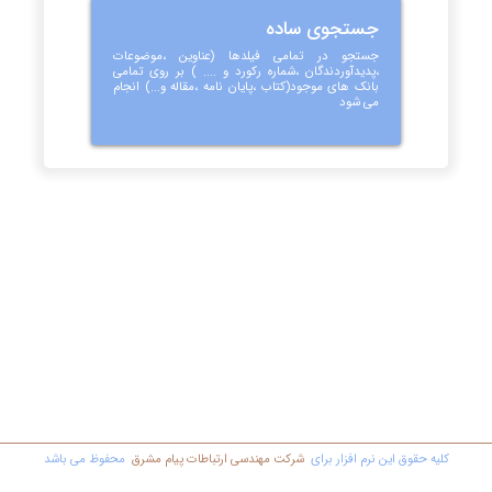
جستجوی ساده
جستجو در تمامی فیلدها (عناوین ،موضوعات
،پدیدآوردندگان ،شماره رکورد و .... ) بر روی تمامی
بانک های موجود(کتاب ،پایان نامه ،مقاله و...) انجام
می شود
کليه حقوق اين نرم افزار برای
شرکت مهندسي ارتباطات پیام مشرق
محفوظ مي باشد