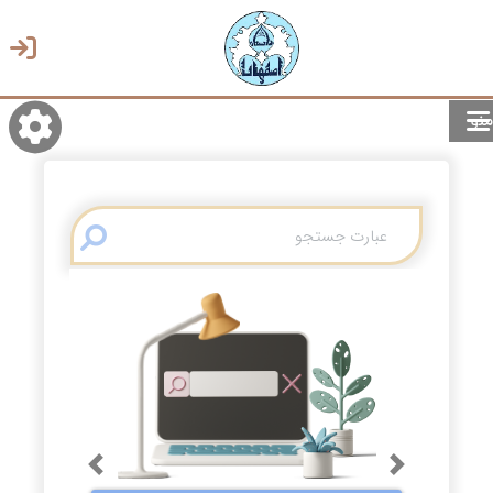
منو
روشن/تاریک
انتخاب زبان
انتخاب پوسته
Previous
Next