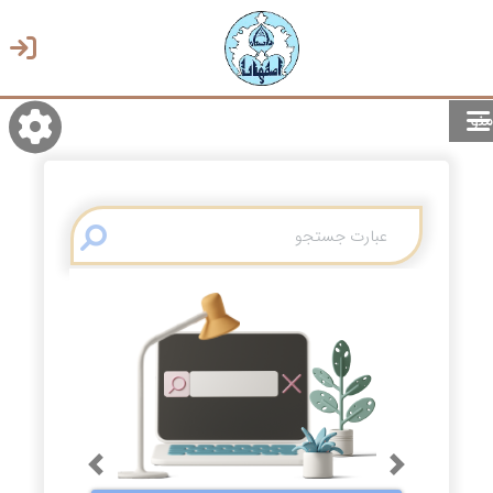
منو
روشن/تاریک
انتخاب زبان
انتخاب پوسته
Previous
Next