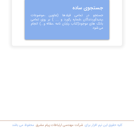
جستجوی ساده
جستجو در تمامی فیلدها (عناوین ،موضوعات
،پدیدآوردندگان ،شماره رکورد و .... ) بر روی تمامی
بانک های موجود(کتاب ،پایان نامه ،مقاله و...) انجام
می شود
کليه حقوق اين نرم افزار برای
شرکت مهندسي ارتباطات پیام مشرق
محفوظ مي باشد