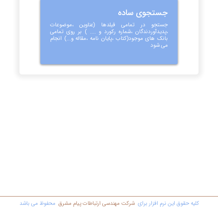
جستجوی ساده
جستجو در تمامی فیلدها (عناوین ،موضوعات
،پدیدآوردندگان ،شماره رکورد و .... ) بر روی تمامی
بانک های موجود(کتاب ،پایان نامه ،مقاله و...) انجام
می شود
کليه حقوق اين نرم افزار برای
شرکت مهندسي ارتباطات پیام مشرق
محفوظ مي باشد