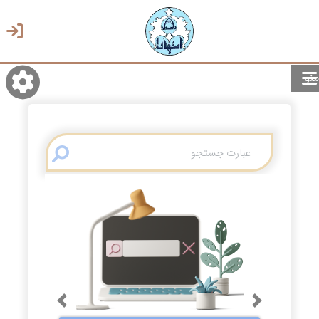
منو
روشن/تاریک
انتخاب زبان
انتخاب پوسته
Previous
Next