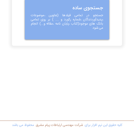
جستجوی ساده
جستجو در تمامی فیلدها (عناوین ،موضوعات
،پدیدآوردندگان ،شماره رکورد و .... ) بر روی تمامی
بانک های موجود(کتاب ،پایان نامه ،مقاله و...) انجام
می شود
کليه حقوق اين نرم افزار برای
شرکت مهندسي ارتباطات پیام مشرق
محفوظ مي باشد