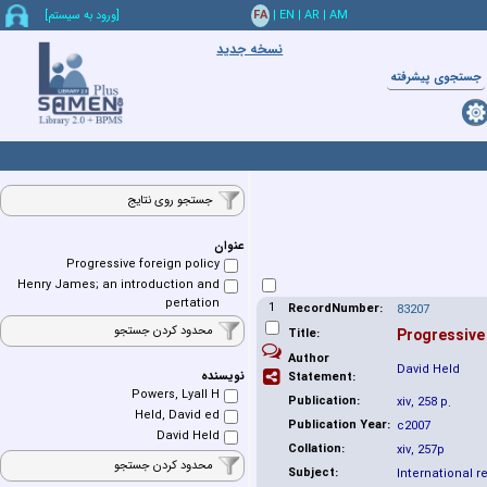
AM
|
AR
|
EN
|
FA
[ورود به سيستم]
نسخه جدید
جستجوي پيشرفته