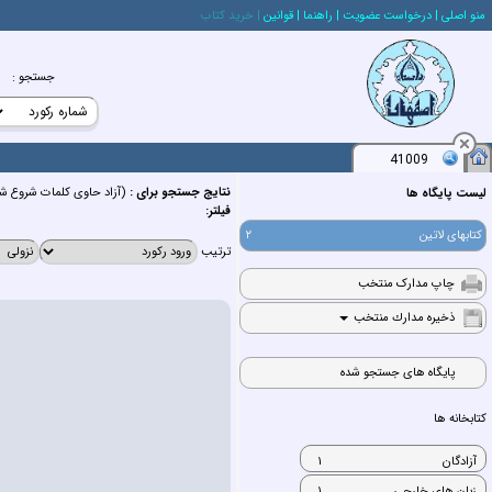
منو اصلي
| درخواست عضويت
| راهنما
| قوانين
| خريد كتاب
جستجو
:
41009