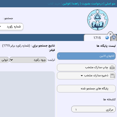
منو اصلي
| درخواست عضويت
| راهنما
| قوانين
| خريد كتاب
جستجو
:
1715