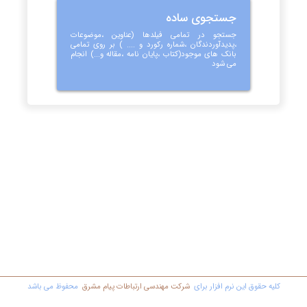
جستجوی ساده
جستجو در تمامی فیلدها (عناوین ،موضوعات
،پدیدآوردندگان ،شماره رکورد و .... ) بر روی تمامی
بانک های موجود(کتاب ،پایان نامه ،مقاله و...) انجام
می شود
کليه حقوق اين نرم افزار برای
شرکت مهندسي ارتباطات پیام مشرق
محفوظ مي باشد