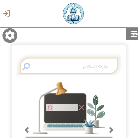
منو
روشن/تاریک
انتخاب زبان
انتخاب پوسته
Previous
Next