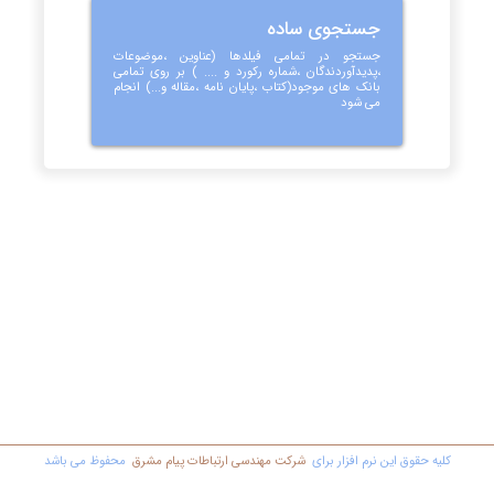
جستجوی ساده
جستجو در تمامی فیلدها (عناوین ،موضوعات
،پدیدآوردندگان ،شماره رکورد و .... ) بر روی تمامی
بانک های موجود(کتاب ،پایان نامه ،مقاله و...) انجام
می شود
کليه حقوق اين نرم افزار برای
شرکت مهندسي ارتباطات پیام مشرق
محفوظ مي باشد