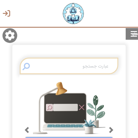
منو
روشن/تاریک
انتخاب زبان
انتخاب پوسته
Previous
Next