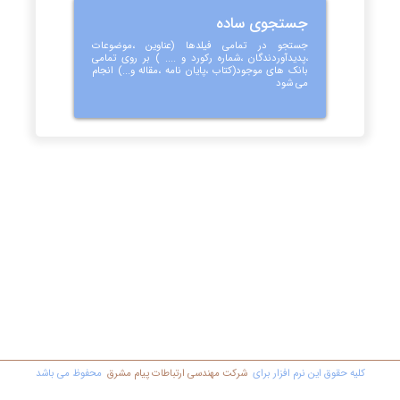
جستجوی ساده
جستجو در تمامی فیلدها (عناوین ،موضوعات
،پدیدآوردندگان ،شماره رکورد و .... ) بر روی تمامی
بانک های موجود(کتاب ،پایان نامه ،مقاله و...) انجام
می شود
کليه حقوق اين نرم افزار برای
شرکت مهندسي ارتباطات پیام مشرق
محفوظ مي باشد