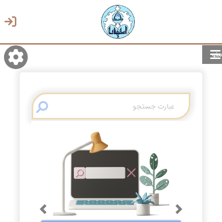
منو
روشن/تاریک
انتخاب زبان
انتخاب پوسته
Previous
Next