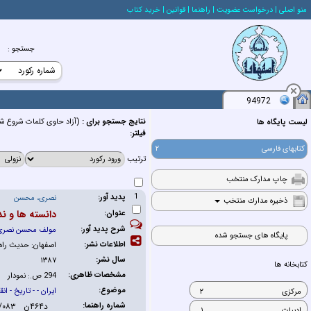
منو اصلي
| درخواست عضويت
| راهنما
| قوانين
| خريد كتاب
جستجو
:
94972