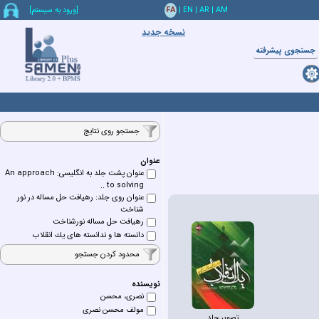
AM
|
AR
|
EN
|
FA
[ورود به سيستم]
نسخه جدید
جستجوي پيشرفته