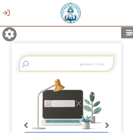
منو
روشن/تاریک
انتخاب زبان
انتخاب پوسته
Previous
Next