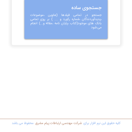
جستجوی ساده
جستجو در تمامی فیلدها (عناوین ،موضوعات
،پدیدآوردندگان ،شماره رکورد و .... ) بر روی تمامی
بانک های موجود(کتاب ،پایان نامه ،مقاله و...) انجام
می شود
کليه حقوق اين نرم افزار برای
شرکت مهندسي ارتباطات پیام مشرق
محفوظ مي باشد