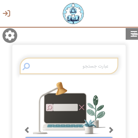
منو
روشن/تاریک
انتخاب زبان
انتخاب پوسته
Previous
Next