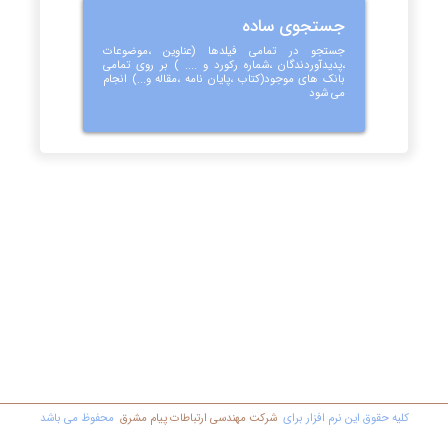
جستجوی ساده
جستجو در تمامی فیلدها (عناوین ،موضوعات
،پدیدآوردندگان ،شماره رکورد و .... ) بر روی تمامی
بانک های موجود(کتاب ،پایان نامه ،مقاله و...) انجام
می شود
کليه حقوق اين نرم افزار برای
شرکت مهندسي ارتباطات پیام مشرق
محفوظ مي باشد