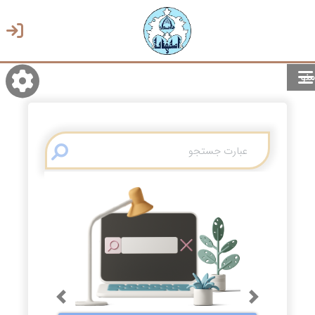
منو
روشن/تاریک
انتخاب زبان
انتخاب پوسته
Previous
Next