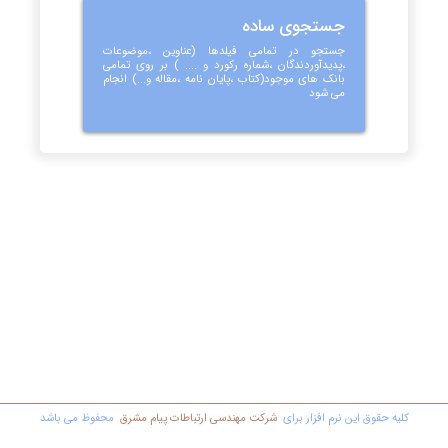
جستجوی ساده
جستجو در تمامی فیلدها (عناوین ،موضوعات
،پدیدآوردندگان ،شماره رکورد و .... ) بر روی تمامی
بانک های موجود(کتاب ،پایان نامه ،مقاله و...) انجام
می شود
کليه حقوق اين نرم افزار برای
شرکت مهندسي ارتباطات پیام مشرق
محفوظ مي باشد