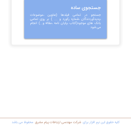
جستجوی ساده
جستجو در تمامی فیلدها (عناوین ،موضوعات
،پدیدآوردندگان ،شماره رکورد و .... ) بر روی تمامی
بانک های موجود(کتاب ،پایان نامه ،مقاله و...) انجام
می شود
کليه حقوق اين نرم افزار برای
شرکت مهندسي ارتباطات پیام مشرق
محفوظ مي باشد