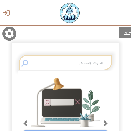
منو
روشن/تاریک
انتخاب زبان
انتخاب پوسته
Previous
Next