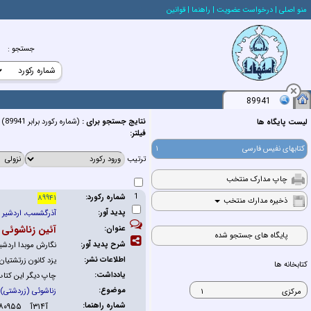
منو اصلي
| درخواست عضويت
| راهنما
| قوانين
| خريد كتاب
جستجو
:
89941