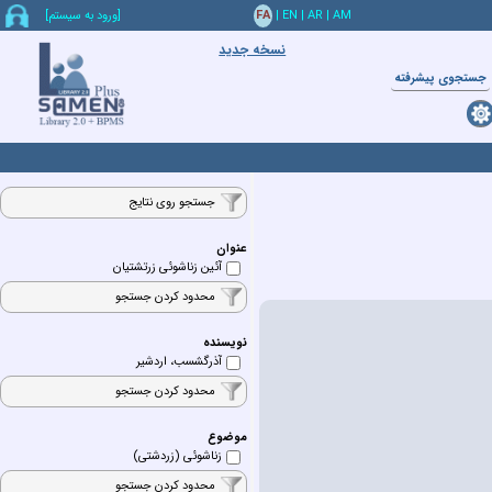
AM
|
AR
|
EN
|
FA
[ورود به سيستم]
نسخه جدید
جستجوي پيشرفته