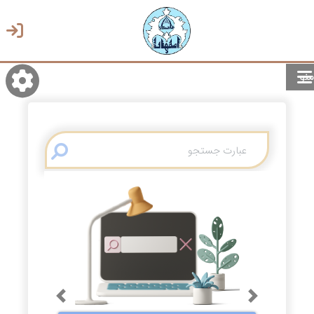
منو
روشن/تاریک
انتخاب زبان
انتخاب پوسته
Previous
Next