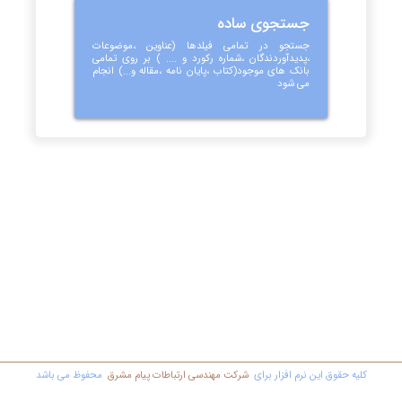
جستجوی ساده
جستجو در تمامی فیلدها (عناوین ،موضوعات
،پدیدآوردندگان ،شماره رکورد و .... ) بر روی تمامی
بانک های موجود(کتاب ،پایان نامه ،مقاله و...) انجام
می شود
کليه حقوق اين نرم افزار برای
شرکت مهندسي ارتباطات پیام مشرق
محفوظ مي باشد