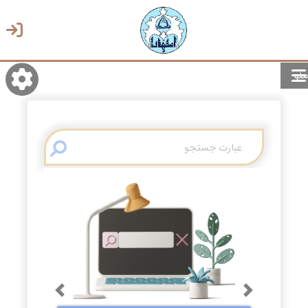
منو
روشن/تاریک
انتخاب زبان
انتخاب پوسته
Previous
Next