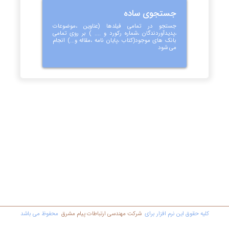
جستجوی ساده
جستجو در تمامی فیلدها (عناوین ،موضوعات
،پدیدآوردندگان ،شماره رکورد و .... ) بر روی تمامی
بانک های موجود(کتاب ،پایان نامه ،مقاله و...) انجام
می شود
کليه حقوق اين نرم افزار برای
شرکت مهندسي ارتباطات پیام مشرق
محفوظ مي باشد