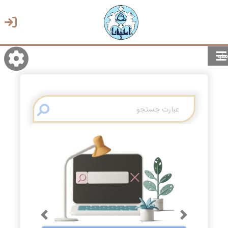
منو
روشن/تاریک
انتخاب زبان
انتخاب پوسته
Previous
Next