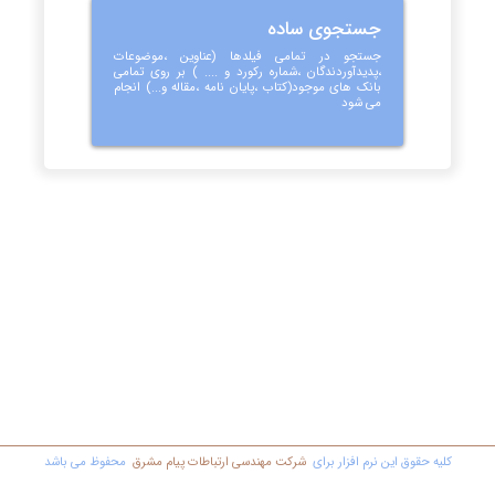
جستجوی ساده
جستجو در تمامی فیلدها (عناوین ،موضوعات
،پدیدآوردندگان ،شماره رکورد و .... ) بر روی تمامی
بانک های موجود(کتاب ،پایان نامه ،مقاله و...) انجام
می شود
کليه حقوق اين نرم افزار برای
شرکت مهندسي ارتباطات پیام مشرق
محفوظ مي باشد