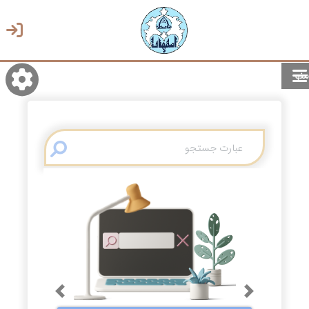
منو
روشن/تاریک
انتخاب زبان
انتخاب پوسته
Previous
Next