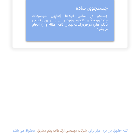
جستجوی ساده
جستجو در تمامی فیلدها (عناوین ،موضوعات
،پدیدآوردندگان ،شماره رکورد و .... ) بر روی تمامی
بانک های موجود(کتاب ،پایان نامه ،مقاله و...) انجام
می شود
کليه حقوق اين نرم افزار برای
شرکت مهندسي ارتباطات پیام مشرق
محفوظ مي باشد