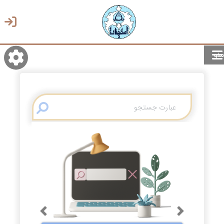
منو
روشن/تاریک
انتخاب زبان
انتخاب پوسته
Previous
Next