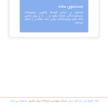
جستجوی ساده
جستجو در تمامی فیلدها (عناوین ،موضوعات
،پدیدآوردندگان ،شماره رکورد و .... ) بر روی تمامی
بانک های موجود(کتاب ،پایان نامه ،مقاله و...) انجام
می شود
کليه حقوق اين نرم افزار برای
شرکت مهندسي ارتباطات پیام مشرق
محفوظ مي باشد