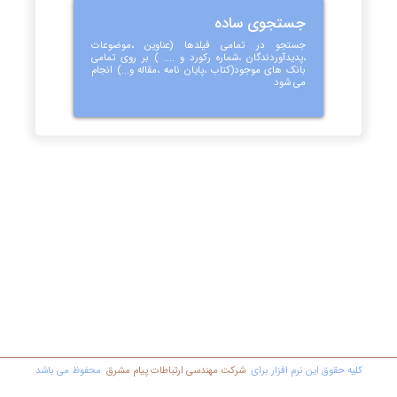
جستجوی ساده
جستجو در تمامی فیلدها (عناوین ،موضوعات
،پدیدآوردندگان ،شماره رکورد و .... ) بر روی تمامی
بانک های موجود(کتاب ،پایان نامه ،مقاله و...) انجام
می شود
کليه حقوق اين نرم افزار برای
شرکت مهندسي ارتباطات پیام مشرق
محفوظ مي باشد