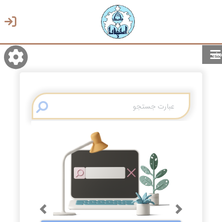
منو
روشن/تاریک
انتخاب زبان
انتخاب پوسته
Previous
Next