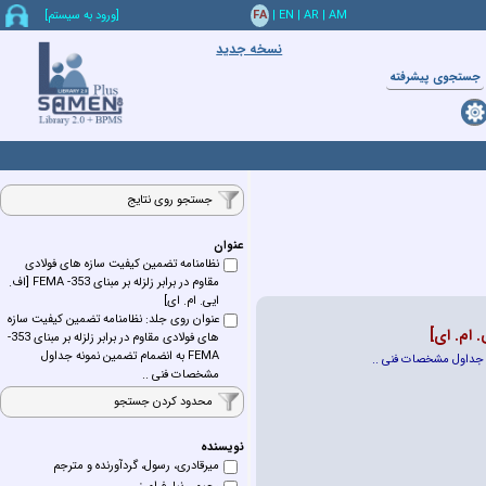
AM
|
AR
|
EN
|
FA
[ورود به سيستم]
نسخه جدید
جستجوي پيشرفته