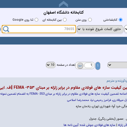
کتابخانه دانشگاه اصفهان
كتابشناختي
روي متن
بين كتابخانه اي
ثنا روی Google