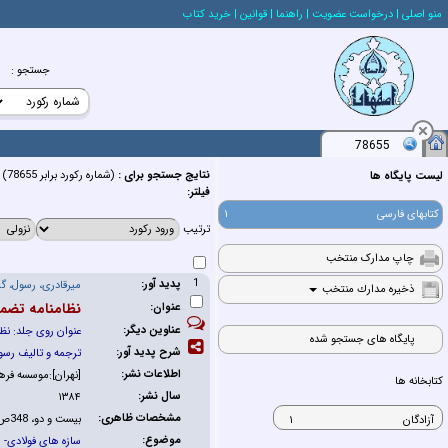
منو اصلي
| درخواست عضويت
| راهنما
| قوانين
| خريد كتاب
جستجو
:
78655