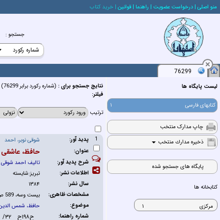
منو اصلي
| درخواست عضويت
| راهنما
| قوانين
| خريد كتاب
جستجو
:
76299