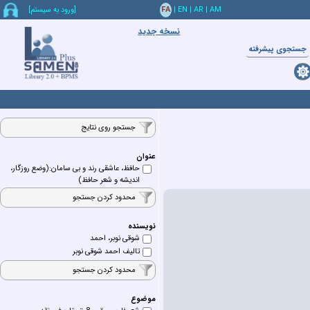
AM
|
AR
|
EN
|
FA
[ورود به سيستم]
نسخه جدید
جستجوي پيشرفته