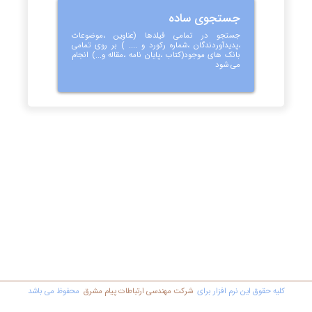
جستجوی ساده
جستجو در تمامی فیلدها (عناوین ،موضوعات
،پدیدآوردندگان ،شماره رکورد و .... ) بر روی تمامی
بانک های موجود(کتاب ،پایان نامه ،مقاله و...) انجام
می شود
کليه حقوق اين نرم افزار برای
شرکت مهندسي ارتباطات پیام مشرق
محفوظ مي باشد