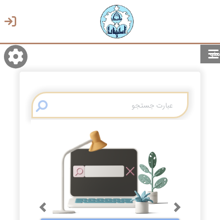
منو
روشن/تاریک
انتخاب زبان
انتخاب پوسته
Previous
Next