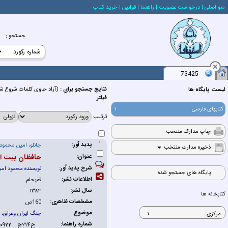
منو اصلي
| درخواست عضويت
| راهنما
| قوانين
| خريد كتاب
جستجو
:
73425