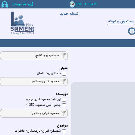
AM
|
AR
|
EN
|
FA
[ورود به سيستم]
نسخه جدید
جستجوي پيشرفته