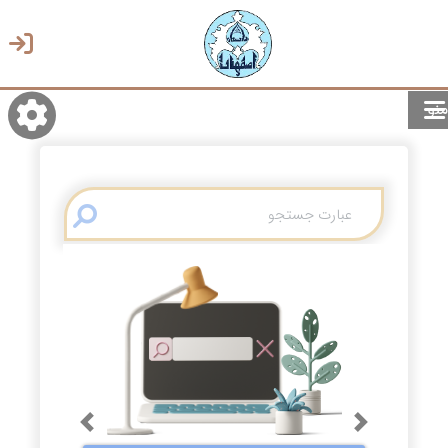
منو
روشن/تاریک
انتخاب زبان
انتخاب پوسته
Previous
Next