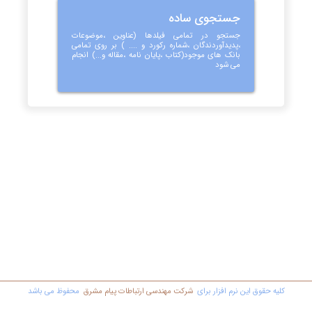
جستجوی ساده
جستجو در تمامی فیلدها (عناوین ،موضوعات
،پدیدآوردندگان ،شماره رکورد و .... ) بر روی تمامی
بانک های موجود(کتاب ،پایان نامه ،مقاله و...) انجام
می شود
کليه حقوق اين نرم افزار برای
شرکت مهندسي ارتباطات پیام مشرق
محفوظ مي باشد