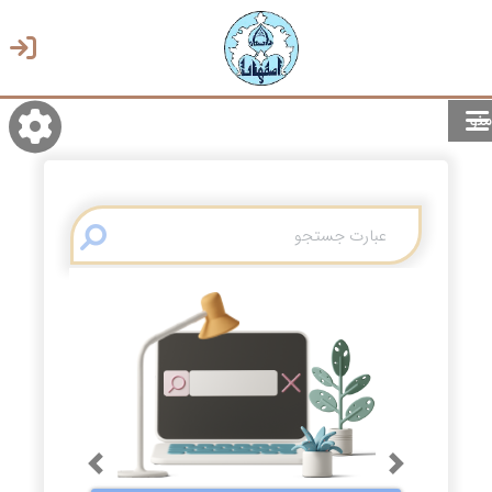
منو
روشن/تاریک
انتخاب زبان
انتخاب پوسته
Previous
Next