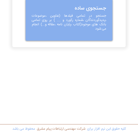
جستجوی ساده
جستجو در تمامی فیلدها (عناوین ،موضوعات
،پدیدآوردندگان ،شماره رکورد و .... ) بر روی تمامی
بانک های موجود(کتاب ،پایان نامه ،مقاله و...) انجام
می شود
کليه حقوق اين نرم افزار برای
شرکت مهندسي ارتباطات پیام مشرق
محفوظ مي باشد