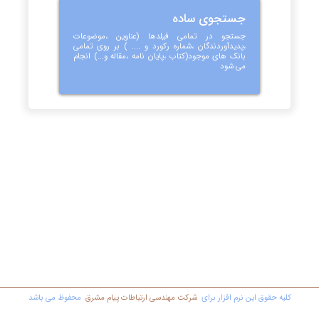
جستجوی ساده
جستجو در تمامی فیلدها (عناوین ،موضوعات
،پدیدآوردندگان ،شماره رکورد و .... ) بر روی تمامی
بانک های موجود(کتاب ،پایان نامه ،مقاله و...) انجام
می شود
کليه حقوق اين نرم افزار برای
شرکت مهندسي ارتباطات پیام مشرق
محفوظ مي باشد