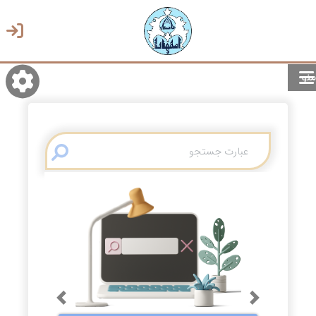
منو
روشن/تاریک
انتخاب زبان
انتخاب پوسته
Previous
Next