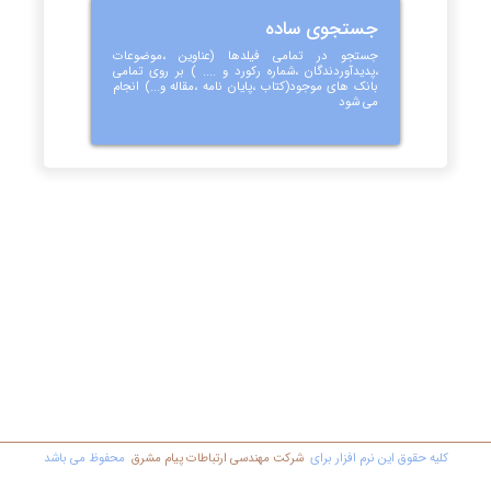
جستجوی ساده
جستجو در تمامی فیلدها (عناوین ،موضوعات
،پدیدآوردندگان ،شماره رکورد و .... ) بر روی تمامی
بانک های موجود(کتاب ،پایان نامه ،مقاله و...) انجام
می شود
کليه حقوق اين نرم افزار برای
شرکت مهندسي ارتباطات پیام مشرق
محفوظ مي باشد