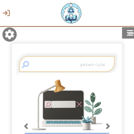
منو
روشن/تاریک
انتخاب زبان
انتخاب پوسته
Previous
Next