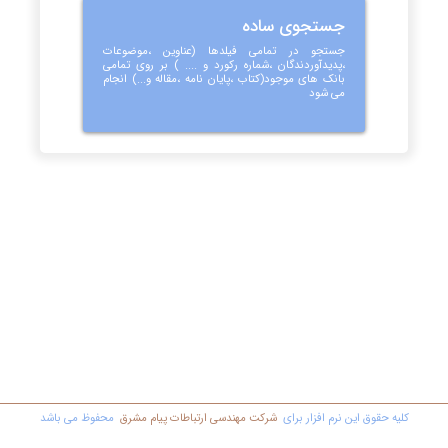
جستجوی ساده
جستجو در تمامی فیلدها (عناوین ،موضوعات
،پدیدآوردندگان ،شماره رکورد و .... ) بر روی تمامی
بانک های موجود(کتاب ،پایان نامه ،مقاله و...) انجام
می شود
کليه حقوق اين نرم افزار برای
شرکت مهندسي ارتباطات پیام مشرق
محفوظ مي باشد