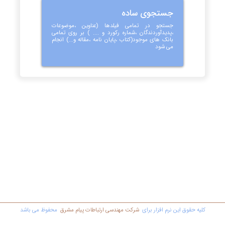
جستجوی ساده
جستجو در تمامی فیلدها (عناوین ،موضوعات
،پدیدآوردندگان ،شماره رکورد و .... ) بر روی تمامی
بانک های موجود(کتاب ،پایان نامه ،مقاله و...) انجام
می شود
کليه حقوق اين نرم افزار برای
شرکت مهندسي ارتباطات پیام مشرق
محفوظ مي باشد