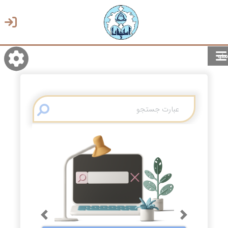
منو
روشن/تاریک
انتخاب زبان
انتخاب پوسته
Previous
Next