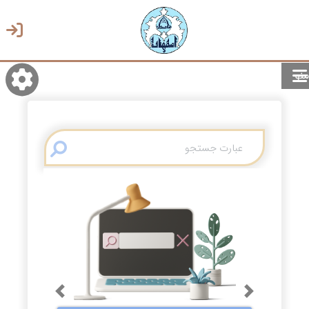
منو
روشن/تاریک
انتخاب زبان
انتخاب پوسته
Previous
Next