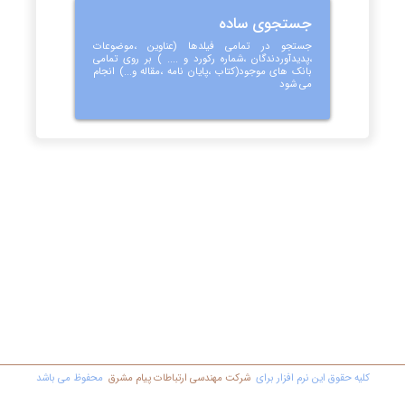
جستجوی ساده
جستجو در تمامی فیلدها (عناوین ،موضوعات
،پدیدآوردندگان ،شماره رکورد و .... ) بر روی تمامی
بانک های موجود(کتاب ،پایان نامه ،مقاله و...) انجام
می شود
کليه حقوق اين نرم افزار برای
شرکت مهندسي ارتباطات پیام مشرق
محفوظ مي باشد