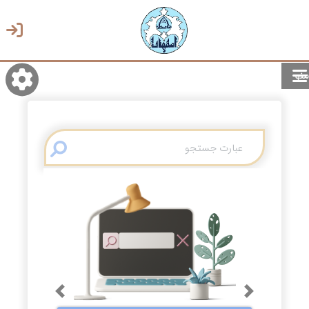
منو
روشن/تاریک
انتخاب زبان
انتخاب پوسته
Previous
Next