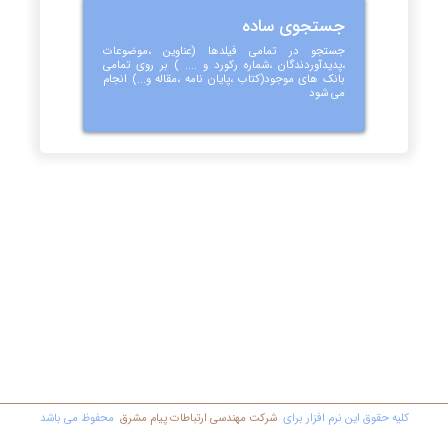
جستجوی ساده
جستجو در تمامی فیلدها (عناوین ،موضوعات
،پدیدآوردندگان ،شماره رکورد و .... ) بر روی تمامی
بانک های موجود(کتاب ،پایان نامه ،مقاله و...) انجام
می شود
کليه حقوق اين نرم افزار برای
شرکت مهندسي ارتباطات پیام مشرق
محفوظ مي باشد