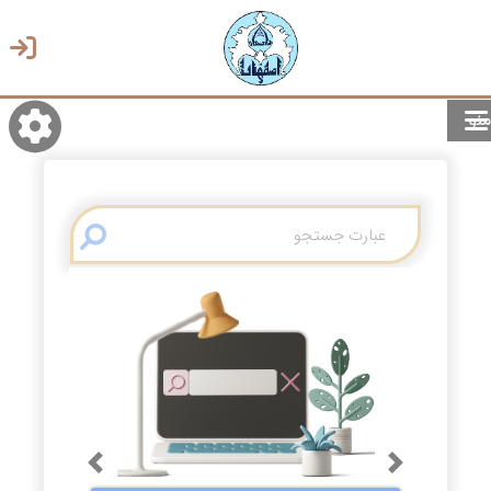
منو
روشن/تاریک
انتخاب زبان
انتخاب پوسته
Previous
Next