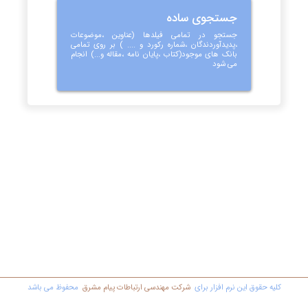
جستجوی ساده
جستجو در تمامی فیلدها (عناوین ،موضوعات
،پدیدآوردندگان ،شماره رکورد و .... ) بر روی تمامی
بانک های موجود(کتاب ،پایان نامه ،مقاله و...) انجام
می شود
کليه حقوق اين نرم افزار برای
شرکت مهندسي ارتباطات پیام مشرق
محفوظ مي باشد