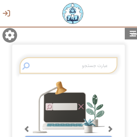
منو
روشن/تاریک
انتخاب زبان
انتخاب پوسته
Previous
Next