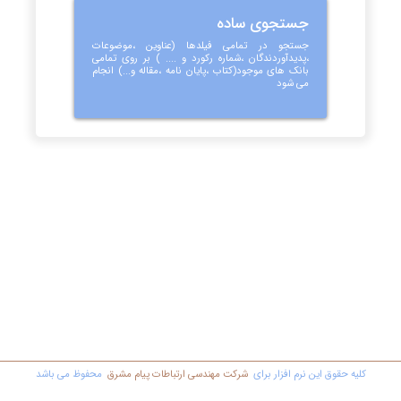
جستجوی ساده
جستجو در تمامی فیلدها (عناوین ،موضوعات
،پدیدآوردندگان ،شماره رکورد و .... ) بر روی تمامی
بانک های موجود(کتاب ،پایان نامه ،مقاله و...) انجام
می شود
کليه حقوق اين نرم افزار برای
شرکت مهندسي ارتباطات پیام مشرق
محفوظ مي باشد